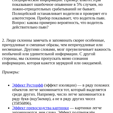
показывают ошибочное опьянение в 5% случаев, но
ложно-отрицательных срабатываний не бывает.
Полицейский останавливает водителя и проверяет его
алкотестером. Прибор показывает, что водитель пьян.
Вопрос: какова примерно вероятность, что водитель
действительно пьян?
2. Люди склонны замечать и запоминать скорее особенные,
причудливые и смешные образы, чем непричудливые или
несмешные. Другими словами, мозг преувеличивает важность
необычной или удивительной информации. С другой
стороны, мы склонны пропускать мимо сознания
информацию, которая кажется заурядной или ожидаемой.
Примеры:
Эффект Ресторфф
(эффект изоляции) — в ряду похожих
объектов легче запоминается тот, который выделяется
среди других. Например, число легче запоминается в
ряду букв (вцу5кеквр), а не в ряду других чисел
(35856896).
Эффект превосходства картинки
— картинки легче
запоминаются, чем слова. Эффект подтверждён