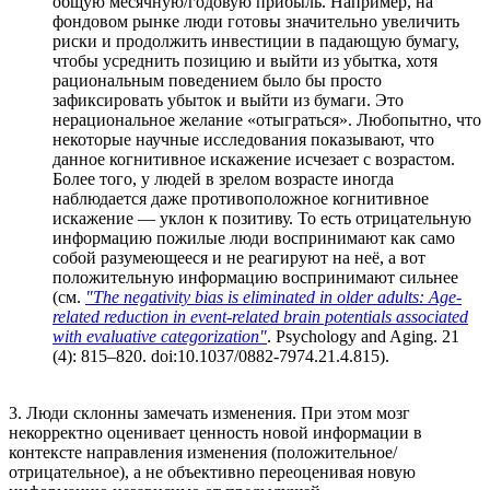
общую месячную/годовую прибыль. Например, на
фондовом рынке люди готовы значительно увеличить
риски и продолжить инвестиции в падающую бумагу,
чтобы усреднить позицию и выйти из убытка, хотя
рациональным поведением было бы просто
зафиксировать убыток и выйти из бумаги. Это
нерациональное желание «отыграться». Любопытно, что
некоторые научные исследования показывают, что
данное когнитивное искажение исчезает с возрастом.
Более того, у людей в зрелом возрасте иногда
наблюдается даже противоположное когнитивное
искажение — уклон к позитиву. То есть отрицательную
информацию пожилые люди воспринимают как само
собой разумеющееся и не реагируют на неё, а вот
положительную информацию воспринимают сильнее
(см.
"The negativity bias is eliminated in older adults: Age-
related reduction in event-related brain potentials associated
with evaluative categorization"
. Psychology and Aging. 21
(4): 815–820. doi:10.1037/0882-7974.21.4.815).
3. Люди склонны замечать изменения. При этом мозг
некорректно оценивает ценность новой информации в
контексте направления изменения (положительное/
отрицательное), а не объективно переоценивая новую