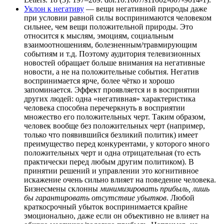
Уклон к негативу
— вещи негативной природы даже
при условии равной силы воспринимаются человеком
сильнее, чем вещи положительной природы. Это
относится к мыслям, эмоциям, социальным
взаимоотношениям, болезненным/травмирующим
событиям и т.д. Поэтому аудитория телевизионных
новостей обращает больше внимания на негативные
новости, а не на положительные события. Негатив
воспринимается ярче, более чётко и хорошо
запоминается. Эффект проявляется и в восприятии
других людей: одна «негативная» характеристика
человека способна перечеркнуть в восприятии
множество его положительных черт. Таким образом,
человек вообще без положительных черт (например,
только что появившийся безликий политик) имеет
преимущество перед конкурентами, у которого много
положительных черт и одна отрицательная (то есть
практически перед любым другим политиком). В
принятии решений и управлении это когнитивное
искажение очень сильно влияет на поведение человека.
Бизнесмены склонны
минимизировать прибыль, лишь
бы гарантировать отсутствие убытков
. Любой
краткосрочный убыток воспринимается крайне
эмоционально, даже если он объективно не влияет на