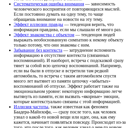
Систематическая ошибка внимания
— зависимость
человеческого восприятия от повторяющихся мыслей.
Если постоянно думать на одну тему, то чаще
обращаешь внимание на новости на эту тему.
Эффект иллюзии правды
— тенденция верить, что
информация правдива, если мы слышали её много раз.
Эффект знакомства с объектом
— тенденция людей
выражать необоснованную симпатию к некому объекту
только потому, что они знакомы с ним.
Забывание без контекста
— затруднение вспомнить
информацию в отсутствие контекста (связанных
воспоминаний). И наоборот, встреча с подсказкой сразу
тянет за собой всю цепочку воспоминаний. Например,
если вы были в отпуске и встретили там редкий
автомобиль, то встреча с таким автомобилем спустя
много лет вытянет из памяти цепочку «забытых»
воспоминаний об отпуске. Эффект работает также на
эмоциональном уровне: некоторую информацию легче
вытянуть из памяти, если вызвать «якорные» эмоции,
которые контекстуально связаны с этой информацией.
Иллюзия частоты
, также известная как феномен
Баадера-Майнхофа, — сразу после того, как человек
узнал о какой-то новой вещи или идее, она, как ему
кажется, начинает появляться повсюду. Происходит из-за
того, что после того, как человек узнал о чем-то новом,