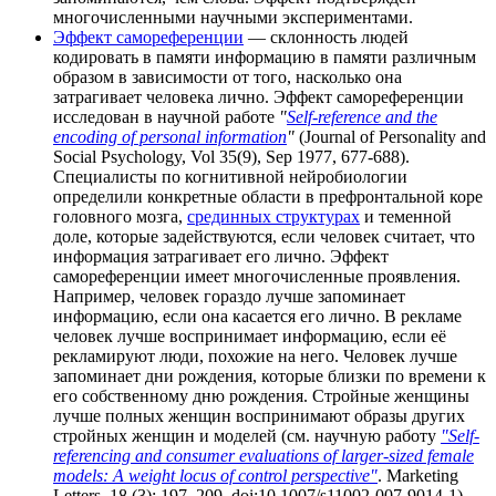
многочисленными научными экспериментами.
Эффект самореференции
— склонность людей
кодировать в памяти информацию в памяти различным
образом в зависимости от того, насколько она
затрагивает человека лично. Эффект самореференции
исследован в научной работе
"
Self-reference and the
encoding of personal information
"
(Journal of Personality and
Social Psychology, Vol 35(9), Sep 1977, 677-688).
Специалисты по когнитивной нейробиологии
определили конкретные области в префронтальной коре
головного мозга,
срединных структурах
и теменной
доле, которые задействуются, если человек считает, что
информация затрагивает его лично. Эффект
самореференции имеет многочисленные проявления.
Например, человек гораздо лучше запоминает
информацию, если она касается его лично. В рекламе
человек лучше воспринимает информацию, если её
рекламируют люди, похожие на него. Человек лучше
запоминает дни рождения, которые близки по времени к
его собственному дню рождения. Стройные женщины
лучше полных женщин воспринимают образы других
стройных женщин и моделей (см. научную работу
"Self-
referencing and consumer evaluations of larger-sized female
models: A weight locus of control perspective"
. Marketing
Letters. 18 (3): 197–209. doi:10.1007/s11002-007-9014-1).