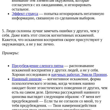
внимание тем элементам окружения, которые
согласуются с их ожиданиями, и игнорировать
остальное.
Эффект страуса
— попытка игнорировать негативную
информацию, связанную со сделанным выбором.
5. Люди склонны лучше замечать ошибки у других, чем у
себя. Даже взять этот список когнитивных искажений.
Кажется, что искажения восприятия скорее присутствуют у
окружающих, а не у вас лично.
Примеры:
Предубеждение слепого пятна
— распознавание
искажений восприятия у других людей, а не у себя.
Хорошо исследовано в
научных работах Эмили Пронин
.
Наивный цинизм
— когнитивное искажение, форма
психологического эгоизма, когда человек наивно
ожидает более эгоистического поведения от других, чем
есть на самом деле. Цепочка рассуждений наивного
цинизма выглядит следующим образом: «У меня нет
предубеждений — Если ты не согласен со мной, то у
тебя предубеждения. — Твои намерения/действия
отражают твои эгоистические предубеждения».