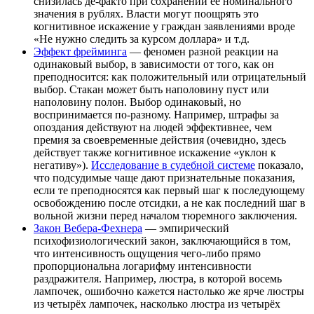
снизилась де-факто при сохранении её номинального
значения в рублях. Власти могут поощрять это
когнитивное искажение у граждан заявлениями вроде
«Не нужно следить за курсом доллара» и т.д.
Эффект фрейминга
— феномен разной реакции на
одинаковый выбор, в зависимости от того, как он
преподносится: как положительный или отрицательный
выбор. Стакан может быть наполовину пуст или
наполовину полон. Выбор одинаковый, но
воспринимается по-разному. Например, штрафы за
опоздания действуют на людей эффективнее, чем
премия за своевременные действия (очевидно, здесь
действует также когнитивное искажение «уклон к
негативу»).
Исследование в судебной системе
показало,
что подсудимые чаще дают признательные показания,
если те преподносятся как первый шаг к последующему
освобождению после отсидки, а не как последний шаг в
вольной жизни перед началом тюремного заключения.
Закон Вебера-Фехнера
— эмпирический
психофизиологический закон, заключающийся в том,
что интенсивность ощущения чего-либо прямо
пропорциональна логарифму интенсивности
раздражителя. Например, люстра, в которой восемь
лампочек, ошибочно кажется настолько же ярче люстры
из четырёх лампочек, насколько люстра из четырёх