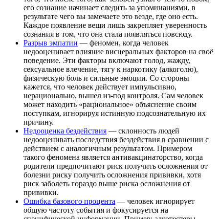
его сознание начинает следить за упоминаниями, в
результате чего вы замечаете это везде, где оно есть.
Каждое появление вещи лишь закрепляет уверенность
сознания в том, что она стала появляться повсюду.
Разрыв эмпатии
— феномен, когда человек
недооценивает влияние висцеральных факторов на своё
поведение. Эти факторы включают голод, жажду,
сексуальное влечение, тягу к наркотику (алкоголю),
физическую боль и сильные эмоции. Со стороны
кажется, что человек действует импульсивно,
нерационально, вышел из-под контроля. Сам человек
может находить «рациональное» объяснение своим
поступкам, игнорируя истинную подсознательную их
причину.
Недооценка бездействия
— склонность людей
недооценивать последствия бездействия в сравнении с
действием с аналогичным результатом. Примером
такого феномена является антивакцинаторство, когда
родители предпочитают риск получить осложнения от
болезни риску получить осложнения прививки, хотя
риск заболеть гораздо выше риска осложнения от
прививки.
Ошибка базового процента
— человек игнорирует
общую частоту события и фокусируется на
специфической информации. Пример: алкотестеры